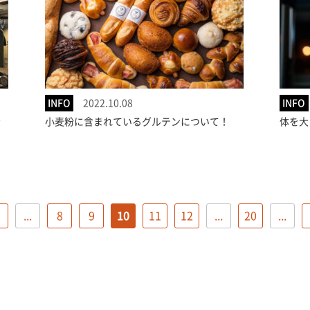
INFO
2022.10.08
INFO
ラ
小麦粉に含まれているグルテンについて！
体を大
...
8
9
10
11
12
...
20
...