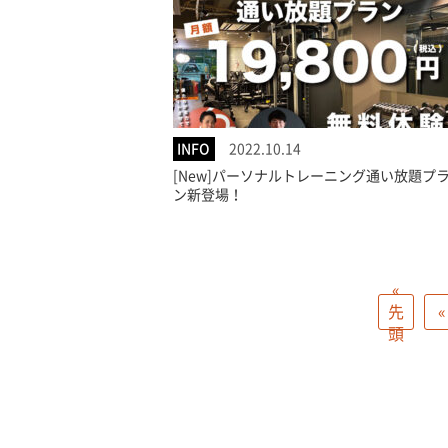
INFO
2022.10.14
[New]パーソナルトレーニング通い放題プ
ン新登場！
«
先
«
頭